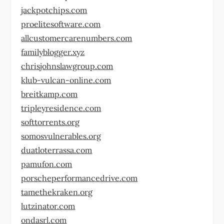
jackpotchips.com
proelitesoftware.com
allcustomercarenumbers.com
familyblogger.xyz
chrisjohnslawgroup.com
klub-vulcan-online.com
breitkamp.com
tripleyresidence.com
softtorrents.org
somosvulnerables.org
duatloterrassa.com
pamufon.com
porscheperformancedrive.com
tamethekraken.org
lutzinator.com
ondasrl.com