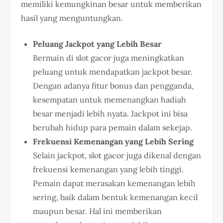
memiliki kemungkinan besar untuk memberikan
hasil yang menguntungkan.
Peluang Jackpot yang Lebih Besar
Bermain di slot gacor juga meningkatkan
peluang untuk mendapatkan jackpot besar.
Dengan adanya fitur bonus dan pengganda,
kesempatan untuk memenangkan hadiah
besar menjadi lebih nyata. Jackpot ini bisa
berubah hidup para pemain dalam sekejap.
Frekuensi Kemenangan yang Lebih Sering
Selain jackpot, slot gacor juga dikenal dengan
frekuensi kemenangan yang lebih tinggi.
Pemain dapat merasakan kemenangan lebih
sering, baik dalam bentuk kemenangan kecil
maupun besar. Hal ini memberikan