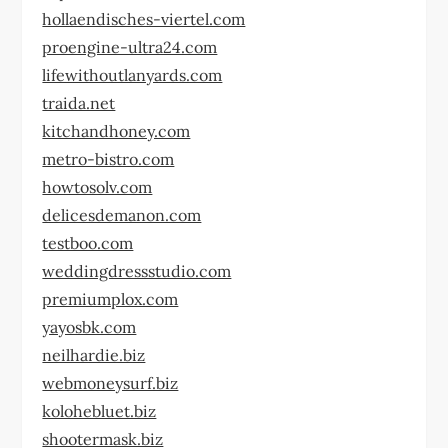
hollaendisches-viertel.com
proengine-ultra24.com
lifewithoutlanyards.com
traida.net
kitchandhoney.com
metro-bistro.com
howtosolv.com
delicesdemanon.com
testboo.com
weddingdressstudio.com
premiumplox.com
yayosbk.com
neilhardie.biz
webmoneysurf.biz
kolohebluet.biz
shootermask.biz