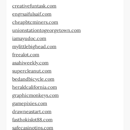
creativefuntask.com
engrsaifulsaif.com
cheapbtcminers.com
unionstationtogeorgetown.com
iamayudoc.com
mylittlebighead.com
freealot.com
asahiweekly.com
supercleanut.com
bedandbicycle.com
heraldcalifornia.com
graphicmonkeys.com
gamepixies.com
drawneastart.com
fasthokislot88.com
safecasinotips.com