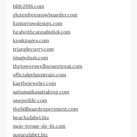
blife2016.com
glutenfreesnowboarder.com
lizmorrowdesign.com
healwithcannabidiol.com
kioskpages.com
trianglecurry.com
imagedum.com
thetowerswellnessretreat.com
officialgelatostrain.com
kaethejeweler.com
sattamatkasattaking.com
onepetlife.com
thebillboardexperiment.com
beachufabet.biz
mon-tresse-de-lit.com
sugarufabet.biz