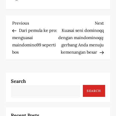
P
Previous
Next
Previous
Next
Post
Post
Dari pemula ke pro:
Kuasai seni dominoqq
o
menguasai
dengan maindominoqq:
s
maindomino99 seperti
gerbang Anda menuju
bos
kemenangan besar
t
n
a
Search
v
SEARCH
i
g
Recent Posts