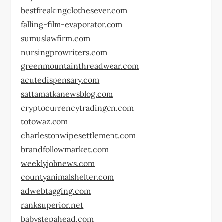
bestfreakingclothesever.com
falling-film-evaporator.com
sumuslawfirm.com
nursingprowriters.com
greenmountainthreadwear.com
acutedispensary.com
sattamatkanewsblog.com
cryptocurrencytradingcn.com
totowaz.com
charlestonwipesettlement.com
brandfollowmarket.com
weeklyjobnews.com
countyanimalshelter.com
adwebtagging.com
ranksuperior.net
babystepahead.com