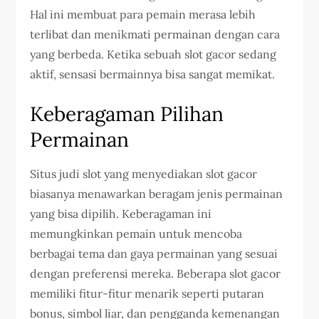
Hal ini membuat para pemain merasa lebih
terlibat dan menikmati permainan dengan cara
yang berbeda. Ketika sebuah slot gacor sedang
aktif, sensasi bermainnya bisa sangat memikat.
Keberagaman Pilihan
Permainan
Situs judi slot yang menyediakan slot gacor
biasanya menawarkan beragam jenis permainan
yang bisa dipilih. Keberagaman ini
memungkinkan pemain untuk mencoba
berbagai tema dan gaya permainan yang sesuai
dengan preferensi mereka. Beberapa slot gacor
memiliki fitur-fitur menarik seperti putaran
bonus, simbol liar, dan pengganda kemenangan