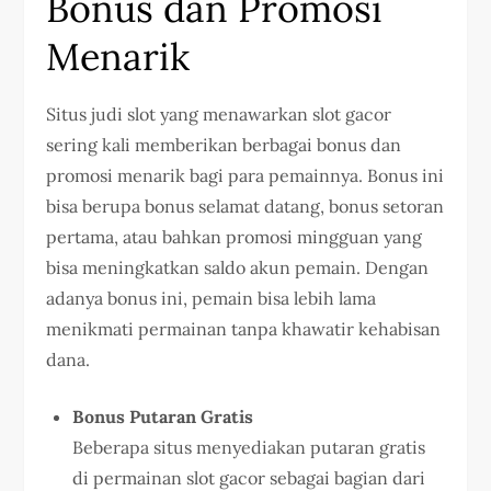
Bonus dan Promosi
Menarik
Situs judi slot yang menawarkan slot gacor
sering kali memberikan berbagai bonus dan
promosi menarik bagi para pemainnya. Bonus ini
bisa berupa bonus selamat datang, bonus setoran
pertama, atau bahkan promosi mingguan yang
bisa meningkatkan saldo akun pemain. Dengan
adanya bonus ini, pemain bisa lebih lama
menikmati permainan tanpa khawatir kehabisan
dana.
Bonus Putaran Gratis
Beberapa situs menyediakan putaran gratis
di permainan slot gacor sebagai bagian dari