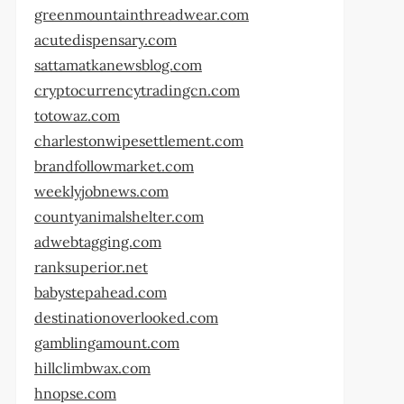
greenmountainthreadwear.com
acutedispensary.com
sattamatkanewsblog.com
cryptocurrencytradingcn.com
totowaz.com
charlestonwipesettlement.com
brandfollowmarket.com
weeklyjobnews.com
countyanimalshelter.com
adwebtagging.com
ranksuperior.net
babystepahead.com
destinationoverlooked.com
gamblingamount.com
hillclimbwax.com
hnopse.com