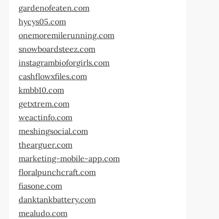
gardenofeaten.com
hycys05.com
onemoremilerunning.com
snowboardsteez.com
instagrambioforgirls.com
cashflowxfiles.com
kmbb10.com
getxtrem.com
weactinfo.com
meshingsocial.com
thearguer.com
marketing-mobile-app.com
floralpunchcraft.com
fiasone.com
danktankbattery.com
mealudo.com