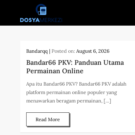
Skip
to
Alasan Pkv Games
Situs – situs judi casino online, sl
content
Bandarqq
Posted on:
August 6, 2026
Bandar66 PKV: Panduan Utama
Permainan Online
Apa itu Bandar66 PKV? Bandar66 PKV adalah
platform permainan online populer yang
menawarkan beragam permainan, […]
Read More