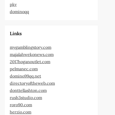
pkv
dominoqq
Links
mygamblingstory.com
majalahwekonews.com
2017hoganoutlet.com
pelmanec.com
domino99qq.net
directoryoftheweb.com
donttellashton.com
rush3studio.com
roro90.com
herzio.com