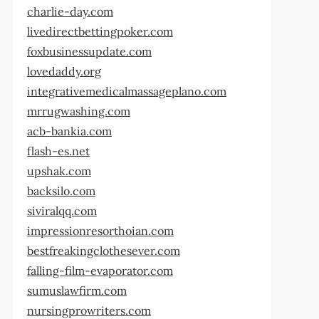
charlie-day.com
livedirectbettingpoker.com
foxbusinessupdate.com
lovedaddy.org
integrativemedicalmassageplano.com
mrrugwashing.com
acb-bankia.com
flash-es.net
upshak.com
backsilo.com
siviralqq.com
impressionresorthoian.com
bestfreakingclothesever.com
falling-film-evaporator.com
sumuslawfirm.com
nursingprowriters.com