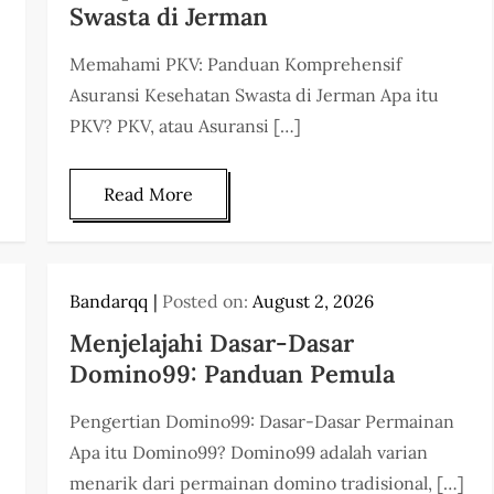
Swasta di Jerman
Memahami PKV: Panduan Komprehensif
Asuransi Kesehatan Swasta di Jerman Apa itu
PKV? PKV, atau Asuransi […]
Read More
Bandarqq
Posted on:
August 2, 2026
Menjelajahi Dasar-Dasar
Domino99: Panduan Pemula
Pengertian Domino99: Dasar-Dasar Permainan
Apa itu Domino99? Domino99 adalah varian
menarik dari permainan domino tradisional, […]