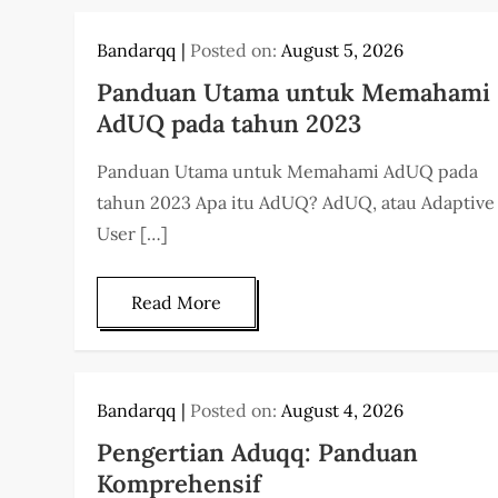
Bandarqq
Posted on:
August 5, 2026
Panduan Utama untuk Memahami
AdUQ pada tahun 2023
Panduan Utama untuk Memahami AdUQ pada
tahun 2023 Apa itu AdUQ? AdUQ, atau Adaptive
User […]
Read More
Bandarqq
Posted on:
August 4, 2026
Pengertian Aduqq: Panduan
Komprehensif