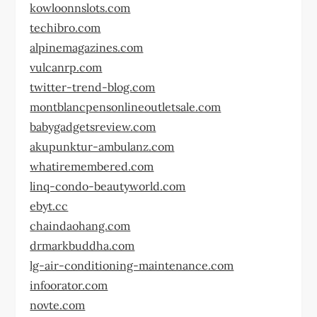
kowloonnslots.com
techibro.com
alpinemagazines.com
vulcanrp.com
twitter-trend-blog.com
montblancpensonlineoutletsale.com
babygadgetsreview.com
akupunktur-ambulanz.com
whatiremembered.com
linq-condo-beautyworld.com
ebyt.cc
chaindaohang.com
drmarkbuddha.com
lg-air-conditioning-maintenance.com
infoorator.com
novte.com