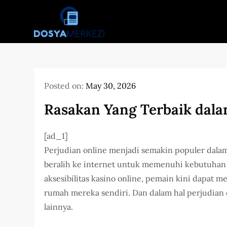
Skip
to
Alasan Pkv Games
Situs – situs judi casino online, sl
content
Posted on:
May 30, 2026
Rasakan Yang Terbaik dal
[ad_1]
Perjudian online menjadi semakin populer dala
beralih ke internet untuk memenuhi kebutuha
aksesibilitas kasino online, pemain kini dapat
rumah mereka sendiri. Dan dalam hal perjudian 
lainnya.