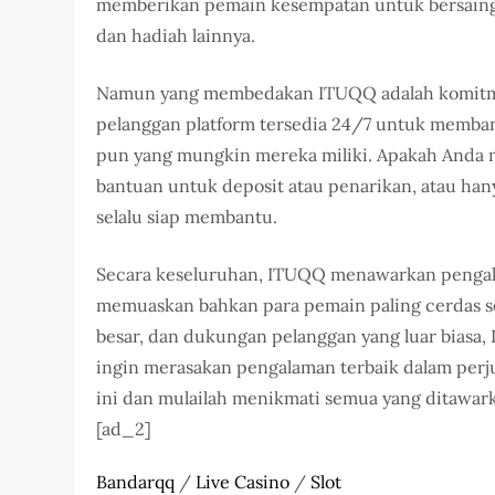
memberikan pemain kesempatan untuk bersaing 
dan hadiah lainnya.
Namun yang membedakan ITUQQ adalah komitm
pelanggan platform tersedia 24/7 untuk memba
pun yang mungkin mereka miliki. Apakah Anda
bantuan untuk deposit atau penarikan, atau h
selalu siap membantu.
Secara keseluruhan, ITUQQ menawarkan pengalam
memuaskan bahkan para pemain paling cerdas s
besar, dan dukungan pelanggan yang luar biasa,
ingin merasakan pengalaman terbaik dalam perj
ini dan mulailah menikmati semua yang ditawa
[ad_2]
Bandarqq
/
Live Casino
/
Slot