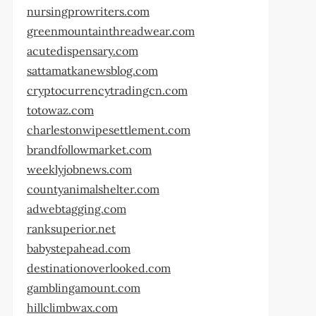
nursingprowriters.com
greenmountainthreadwear.com
acutedispensary.com
sattamatkanewsblog.com
cryptocurrencytradingcn.com
totowaz.com
charlestonwipesettlement.com
brandfollowmarket.com
weeklyjobnews.com
countyanimalshelter.com
adwebtagging.com
ranksuperior.net
babystepahead.com
destinationoverlooked.com
gamblingamount.com
hillclimbwax.com