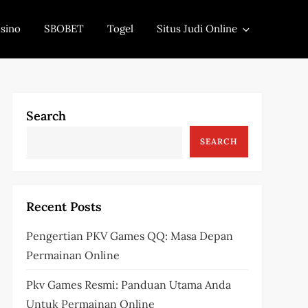
asino
SBOBET
Togel
Situs Judi Online
 dan gopay.
Search
SEARCH
Recent Posts
Pengertian PKV Games QQ: Masa Depan
Permainan Online
Pkv Games Resmi: Panduan Utama Anda
Untuk Permainan Online