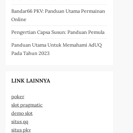
Bandar66 PKV: Panduan Utama Permainan
Online
Pengertian Capsa Susun: Panduan Pemula
Panduan Utama Untuk Memahami AdUQ
Pada Tahun 2023
LINK LAINNYA
poker
slot pragmatic
demo slot
situs qq
situs pkv