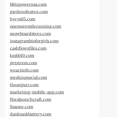
blitzpowerusa.com
gardenofeaten.com
hycys05.com
onemoremilerunning.com
snowboardsteez.com
instagrambioforgirls.com
cashflowxfiles.com
kmbb10.com
getxtrem.com
weactinfo.com
meshingsocial.com
thearguer.com
marketing-mobile-app.com
floralpunchcraft.com
fiasone.com
danktankbattery.com