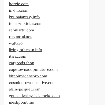
herzio.com
in-hi5.com
krainafantasy.info
t
todas-noticias.com
t
senikartu.com
rusportal.net
watty.io
livinginthesun.info
itsriz.com
cargoods.shop
capetownacupuncture.com
bitcoinvideospro.com
cosmiccrowcollective.com
alain-jacquet.com
gotisouizakayabakeneko.com
meshpoint.me