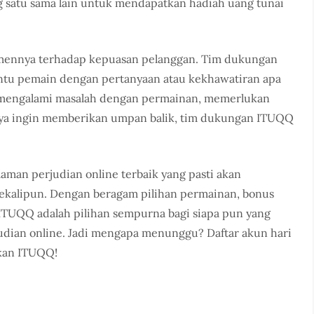
satu sama lain untuk mendapatkan hadiah uang tunai
ennya terhadap kepuasan pelanggan. Tim dukungan
ntu pemain dengan pertanyaan atau kekhawatiran apa
 mengalami masalah dengan permainan, memerlukan
anya ingin memberikan umpan balik, tim dukungan ITUQQ
an perjudian online terbaik yang pasti akan
ekalipun. Dengan beragam pilihan permainan, bonus
 ITUQQ adalah pilihan sempurna bagi siapa pun yang
udian online. Jadi mengapa menunggu? Daftar akun hari
rkan ITUQQ!