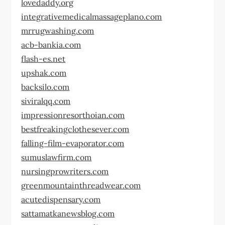
lovedaddy.org
integrativemedicalmassageplano.com
mrrugwashing.com
acb-bankia.com
flash-es.net
upshak.com
backsilo.com
siviralqq.com
impressionresorthoian.com
bestfreakingclothesever.com
falling-film-evaporator.com
sumuslawfirm.com
nursingprowriters.com
greenmountainthreadwear.com
acutedispensary.com
sattamatkanewsblog.com