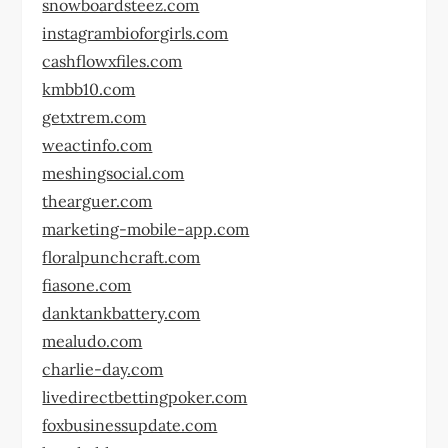
snowboardsteez.com
instagrambioforgirls.com
cashflowxfiles.com
kmbb10.com
getxtrem.com
weactinfo.com
meshingsocial.com
thearguer.com
marketing-mobile-app.com
floralpunchcraft.com
fiasone.com
danktankbattery.com
mealudo.com
charlie-day.com
livedirectbettingpoker.com
foxbusinessupdate.com