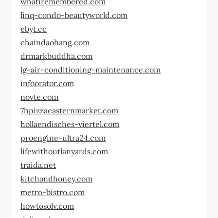
whatiremembered.com
linq-condo-beautyworld.com
ebyt.cc
chaindaohang.com
drmarkbuddha.com
lg-air-conditioning-maintenance.com
infoorator.com
novte.com
7hpizzaeasternmarket.com
hollaendisches-viertel.com
proengine-ultra24.com
lifewithoutlanyards.com
traida.net
kitchandhoney.com
metro-bistro.com
howtosolv.com