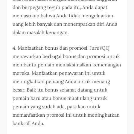
dan berpegang teguh pada itu, Anda dapat
memastikan bahwa Anda tidak mengeluarkan
uang lebih banyak dan menempatkan diri Anda
dalam masalah keuangan.
4. Manfaatkan bonus dan promosi: JurusQQ
menawarkan berbagai bonus dan promosi untuk
membantu pemain memaksimalkan kemenangan
mereka. Manfaatkan penawaran ini untuk
meningkatkan peluang Anda untuk menang
besar. Baik itu bonus selamat datang untuk
pemain baru atau bonus muat ulang untuk
pemain yang sudah ada, pastikan untuk
memanfaatkan promosi ini untuk meningkatkan
bankroll Anda.