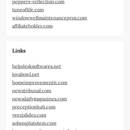
peppers-reflection.com
tuneoflife.com
windowwellmaintenancepros.com
affiliateholder.com
Links
helpdesksoftwares.net
lovabowl.net
homeimprovementit.com
newstribunal.com
newsdailymagazines.com
preceptionhub.com
yeezislides.com
aobongdatotem.com