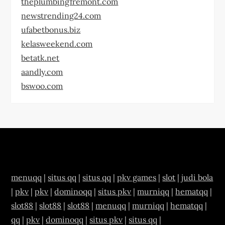
theplumbingfremont.com
newstrending24.com
ufabetbonus.biz
kelasweekend.com
betatk.net
aandly.com
bswoo.com
menuqq
|
situs qq
|
situs qq
|
pkv games
|
slot
|
judi bola
|
pkv
|
pkv
|
dominoqq
|
situs pkv
|
murniqq
|
hematqq
|
slot88
|
slot88
|
slot88
|
menuqq
|
murniqq
|
hematqq
|
qq
|
pkv
|
dominoqq
|
situs pkv
|
situs qq
|