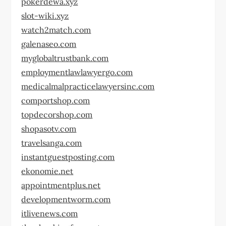
pokerdewa.xyz
slot-wiki.xyz
watch2match.com
galenaseo.com
myglobaltrustbank.com
employmentlawlawyergo.com
medicalmalpracticelawyersinc.com
comportshop.com
topdecorshop.com
shopasotv.com
travelsanga.com
instantguestposting.com
ekonomie.net
appointmentplus.net
developmentworm.com
itlivenews.com