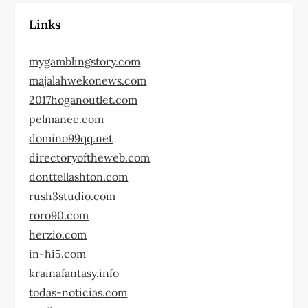
Links
mygamblingstory.com
majalahwekonews.com
2017hoganoutlet.com
pelmanec.com
domino99qq.net
directoryoftheweb.com
donttellashton.com
rush3studio.com
roro90.com
herzio.com
in-hi5.com
krainafantasy.info
todas-noticias.com