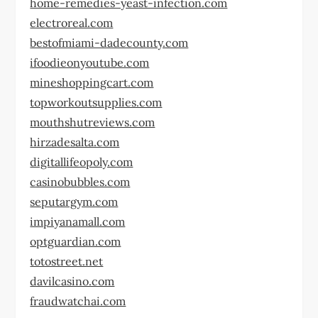
home-remedies-yeast-infection.com
electroreal.com
bestofmiami-dadecounty.com
ifoodieonyoutube.com
mineshoppingcart.com
topworkoutsupplies.com
mouthshutreviews.com
hirzadesalta.com
digitallifeopoly.com
casinobubbles.com
seputargym.com
impiyanamall.com
optguardian.com
totostreet.net
davilcasino.com
fraudwatchai.com