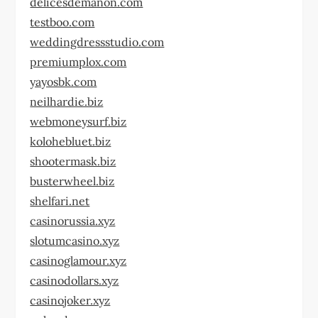
delicesdemanon.com
testboo.com
weddingdressstudio.com
premiumplox.com
yayosbk.com
neilhardie.biz
webmoneysurf.biz
kolohebluet.biz
shootermask.biz
busterwheel.biz
shelfari.net
casinorussia.xyz
slotumcasino.xyz
casinoglamour.xyz
casinodollars.xyz
casinojoker.xyz