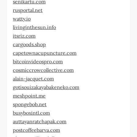
senikartu.com
rusportal.net
watty.io
livinginthesun.info
itsriz.com
cargoods.shop
capetownacupuncture.com
bitcoinvideospro.com
cosmiccrowcollective.com
alain-jacquet.com
gotisouizakayabakeneko.com
meshpoint.me
spongebob.net
busyboxintl.com
auttayanratchapak.com
postcoffeebarva.com