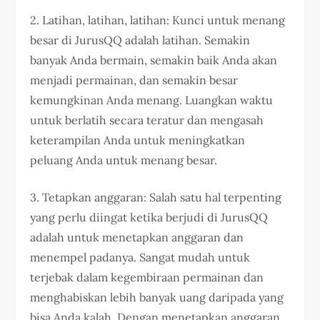
2. Latihan, latihan, latihan: Kunci untuk menang
besar di JurusQQ adalah latihan. Semakin
banyak Anda bermain, semakin baik Anda akan
menjadi permainan, dan semakin besar
kemungkinan Anda menang. Luangkan waktu
untuk berlatih secara teratur dan mengasah
keterampilan Anda untuk meningkatkan
peluang Anda untuk menang besar.
3. Tetapkan anggaran: Salah satu hal terpenting
yang perlu diingat ketika berjudi di JurusQQ
adalah untuk menetapkan anggaran dan
menempel padanya. Sangat mudah untuk
terjebak dalam kegembiraan permainan dan
menghabiskan lebih banyak uang daripada yang
bisa Anda kalah. Dengan menetapkan anggaran