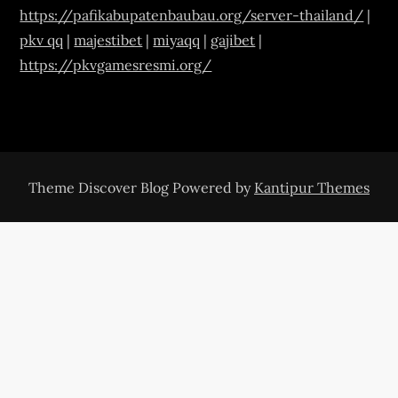
https://pafikabupatenbaubau.org/server-thailand/
|
pkv qq
|
majestibet
|
miyaqq
|
gajibet
|
https://pkvgamesresmi.org/
Theme Discover Blog Powered by
Kantipur Themes