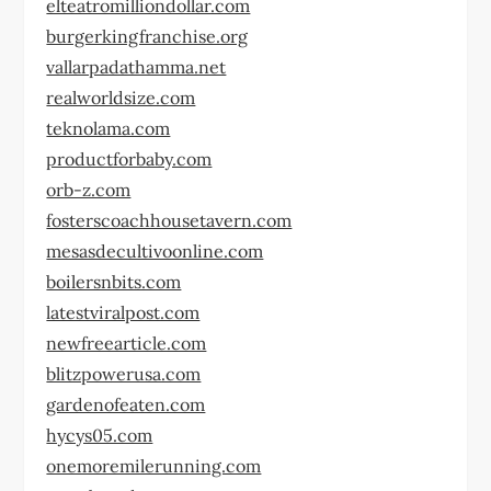
elteatromilliondollar.com
burgerkingfranchise.org
vallarpadathamma.net
realworldsize.com
teknolama.com
productforbaby.com
orb-z.com
fosterscoachhousetavern.com
mesasdecultivoonline.com
boilersnbits.com
latestviralpost.com
newfreearticle.com
blitzpowerusa.com
gardenofeaten.com
hycys05.com
onemoremilerunning.com