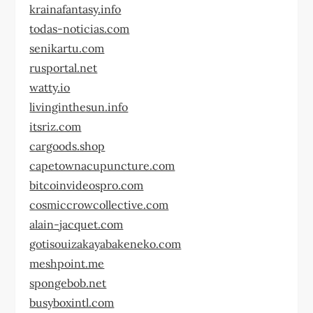
krainafantasy.info
todas-noticias.com
senikartu.com
rusportal.net
watty.io
livinginthesun.info
itsriz.com
cargoods.shop
capetownacupuncture.com
bitcoinvideospro.com
cosmiccrowcollective.com
alain-jacquet.com
gotisouizakayabakeneko.com
meshpoint.me
spongebob.net
busyboxintl.com