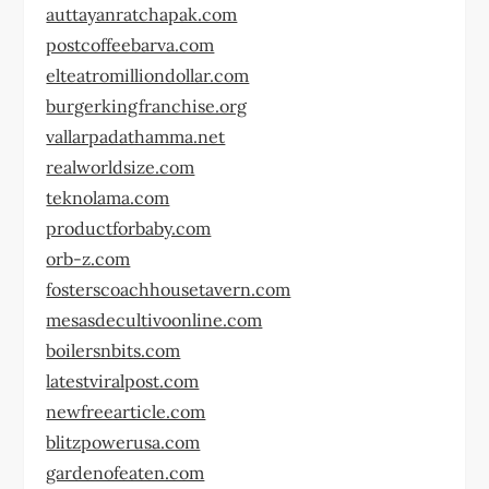
auttayanratchapak.com
postcoffeebarva.com
elteatromilliondollar.com
burgerkingfranchise.org
vallarpadathamma.net
realworldsize.com
teknolama.com
productforbaby.com
orb-z.com
fosterscoachhousetavern.com
mesasdecultivoonline.com
boilersnbits.com
latestviralpost.com
newfreearticle.com
blitzpowerusa.com
gardenofeaten.com