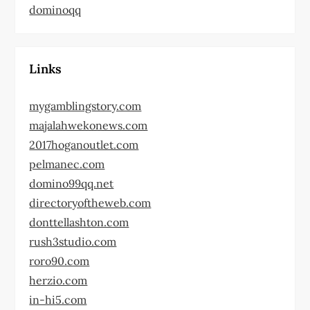
dominoqq
Links
mygamblingstory.com
majalahwekonews.com
2017hoganoutlet.com
pelmanec.com
domino99qq.net
directoryoftheweb.com
donttellashton.com
rush3studio.com
roro90.com
herzio.com
in-hi5.com