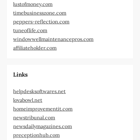
lustofmoney.com
timebusinesszone.com
peppers-reflection.com
tuneoflife.com
windowwellmaintenancepros.com
affiliateholder.com
Links
helpdesksoftwares.net
lovabowl.net
homeimprovementit.com
newstribunal.com
newsdailymagazines.com
preceptionhub.com