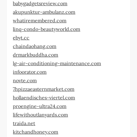
babygadgetsreview.com
akupunktur-ambulanz.com
whatiremembered.com
linq-condo-beautyworld.com
ebyt.cc
chaindaohang.com
drmarkbuddha.com
lg-air-conditioning-maintenance.com
infoorator.com
novte.com
7hpizzaeasternmarket.com
hollaendisches-viertel.com
proengine-ultra24.com
lifewithoutlanyards.com
traida.net
kitchandhoney.com