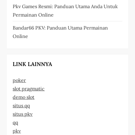
n
Pkv Games Resmi: Panduan Utama Anda Untuk
Permainan Online
Bandar66 PKV: Panduan Utama Permainan
Online
LINK LAINNYA
poker
slot pragmatic
demo slot
situs qq
situs pkv
qq
pkv