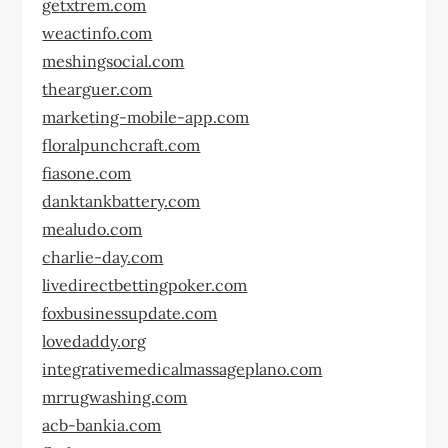
getxtrem.com
weactinfo.com
meshingsocial.com
thearguer.com
marketing-mobile-app.com
floralpunchcraft.com
fiasone.com
danktankbattery.com
mealudo.com
charlie-day.com
livedirectbettingpoker.com
foxbusinessupdate.com
lovedaddy.org
integrativemedicalmassageplano.com
mrrugwashing.com
acb-bankia.com