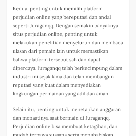
Kedua, penting untuk memilih platform
perjudian online yang bereputasi dan andal
seperti Juraganqq. Dengan semakin banyaknya
situs perjudian online, penting untuk
melakukan penelitian menyeluruh dan membaca
ulasan dari pemain lain untuk memastikan
bahwa platform tersebut sah dan dapat
dipercaya. Juraganqq telah berkecimpung dalam
industri ini sejak lama dan telah membangun
reputasi yang kuat dalam menyediakan
lingkungan permainan yang adil dan aman.
Selain itu, penting untuk menetapkan anggaran
dan menaatinya saat bermain di Juraganqq.
Perjudian online bisa membuat ketagihan, dan
mudah terbawa suasana serta menghabiskan