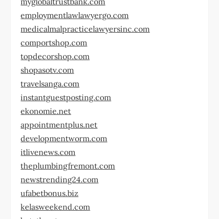
myglobaltrustbank.com
employmentlawlawyergo.com
medicalmalpracticelawyersinc.com
comportshop.com
topdecorshop.com
shopasotv.com
travelsanga.com
instantguestposting.com
ekonomie.net
appointmentplus.net
developmentworm.com
itlivenews.com
theplumbingfremont.com
newstrending24.com
ufabetbonus.biz
kelasweekend.com