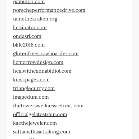
pamufon.com
porscheperformancedrive.com
tamethekraken.org
lutzinator.com
ondasrl.com
blife2016.com
glutenfreesnowboarder.com
lizmorrowdesign.com
healwithcannabidiol.com
kioskpages.com
trianglecurry.com
imagedum.com
thetowerswellnessretreat.com
officialgelatostrain.com
kaethejeweler.com
sattamatkasattaking.com