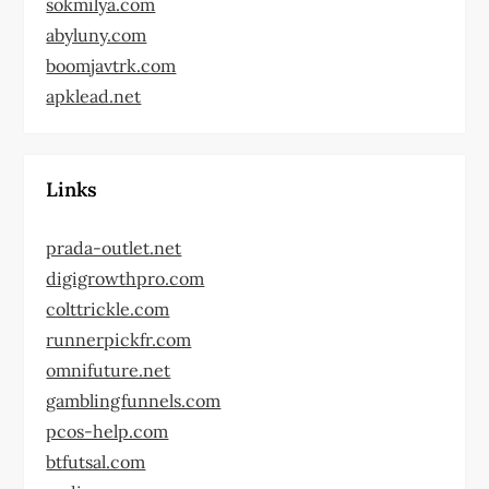
sokmilya.com
abyluny.com
boomjavtrk.com
apklead.net
Links
prada-outlet.net
digigrowthpro.com
colttrickle.com
runnerpickfr.com
omnifuture.net
gamblingfunnels.com
pcos-help.com
btfutsal.com