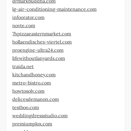
drmarkbuddha.com
lg-air-conditioning-maintenance.com
infoorator.com
novte.com
7hpizzaeasternmarket.com
hollaendisches-viertel.com
proengine-ultra24.com
lifewithoutlanyards.com
traida.net
kitchandhoney.com
metro-bistro.com
howtosolv.com
delicesdemanon.com
testboo.com
weddingdressstudio.com
premiumplox.com