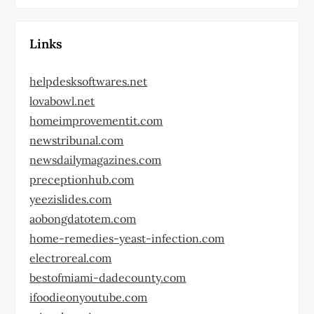
Links
helpdesksoftwares.net
lovabowl.net
homeimprovementit.com
newstribunal.com
newsdailymagazines.com
preceptionhub.com
yeezislides.com
aobongdatotem.com
home-remedies-yeast-infection.com
electroreal.com
bestofmiami-dadecounty.com
ifoodieonyoutube.com