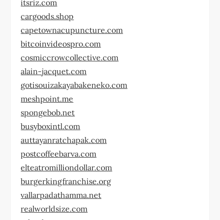
itsriz.com
cargoods.shop
capetownacupuncture.com
bitcoinvideospro.com
cosmiccrowcollective.com
alain-jacquet.com
gotisouizakayabakeneko.com
meshpoint.me
spongebob.net
busyboxintl.com
auttayanratchapak.com
postcoffeebarva.com
elteatromilliondollar.com
burgerkingfranchise.org
vallarpadathamma.net
realworldsize.com