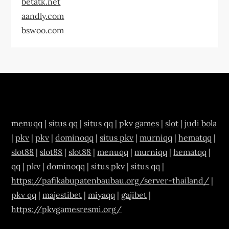
betatk.net
aandly.com
bswoo.com
menuqq
|
situs qq
|
situs qq
|
pkv games
|
slot
|
judi bola
|
pkv
|
pkv
|
dominoqq
|
situs pkv
|
murniqq
|
hematqq
|
slot88
|
slot88
|
slot88
|
menuqq
|
murniqq
|
hematqq
|
qq
|
pkv
|
dominoqq
|
situs pkv
|
situs qq
|
https://pafikabupatenbaubau.org/server-thailand/
|
pkv qq
|
majestibet
|
miyaqq
|
gajibet
|
https://pkvgamesresmi.org/