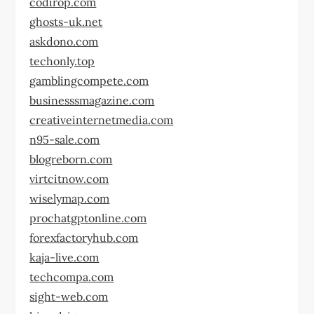
codirop.com
ghosts-uk.net
askdono.com
techonly.top
gamblingcompete.com
businesssmagazine.com
creativeinternetmedia.com
n95-sale.com
blogreborn.com
virtcitnow.com
wiselymap.com
prochatgptonline.com
forexfactoryhub.com
kaja-live.com
techcompa.com
sight-web.com