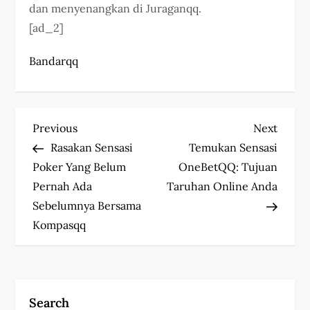
dan menyenangkan di Juraganqq.
[ad_2]
Bandarqq
P
Previous
Next
Previous
Next
Post
Post
Rasakan Sensasi
Temukan Sensasi
o
Poker Yang Belum
OneBetQQ: Tujuan
s
Pernah Ada
Taruhan Online Anda
Sebelumnya Bersama
t
Kompasqq
n
a
Search