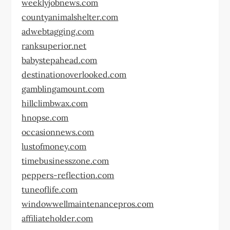
weeklyjobnews.com
countyanimalshelter.com
adwebtagging.com
ranksuperior.net
babystepahead.com
destinationoverlooked.com
gamblingamount.com
hillclimbwax.com
hnopse.com
occasionnews.com
lustofmoney.com
timebusinesszone.com
peppers-reflection.com
tuneoflife.com
windowwellmaintenancepros.com
affiliateholder.com