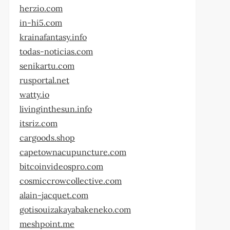
herzio.com
in-hi5.com
krainafantasy.info
t
todas-noticias.com
t
senikartu.com
rusportal.net
watty.io
livinginthesun.info
itsriz.com
cargoods.shop
capetownacupuncture.com
bitcoinvideospro.com
cosmiccrowcollective.com
alain-jacquet.com
gotisouizakayabakeneko.com
meshpoint.me