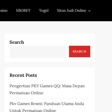
asino
SBOBET
Togel
Situs Judi Online
 dan gopay.
Search
SEARCH
Recent Posts
Pengertian PKV Games QQ: Masa Depan
Permainan Online
Pkv Games Resmi: Panduan Utama Anda
Untuk Permainan Online