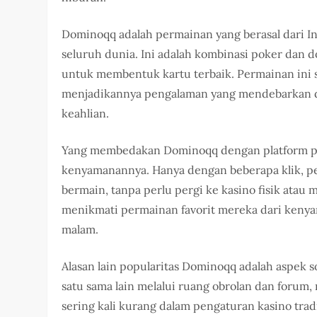
Dominoqq adalah permainan yang berasal dari I
seluruh dunia. Ini adalah kombinasi poker dan d
untuk membentuk kartu terbaik. Permainan ini 
menjadikannya pengalaman yang mendebarkan d
keahlian.
Yang membedakan Dominoqq dengan platform perj
kenyamanannya. Hanya dengan beberapa klik, p
bermain, tanpa perlu pergi ke kasino fisik ata
menikmati permainan favorit mereka dari kenya
malam.
Alasan lain popularitas Dominoqq adalah aspek s
satu sama lain melalui ruang obrolan dan forum
sering kali kurang dalam pengaturan kasino trad