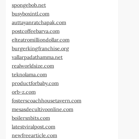
spongebob.net
busyboxintl.com
auttayanratchapak.com
postcoffeebarva.com
elteatromilliondollar.com
burgerkingfranchise.org
vallarpadathamma.net
realworldsize.com
teknolama.com
productforbaby.com
orb-z.com
fosterscoachhousetavern.com
mesasdecultivoonline.com
boilersnbits.com
latestviralpost.com
newfreearticle.com