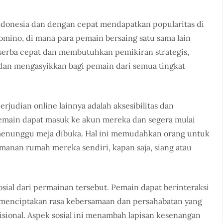
ndonesia dan dengan cepat mendapatkan popularitas di
omino, di mana para pemain bersaing satu sama lain
serba cepat dan membutuhkan pemikiran strategis,
an mengasyikkan bagi pemain dari semua tingkat
udian online lainnya adalah aksesibilitas dan
emain dapat masuk ke akun mereka dan segera mulai
u menunggu meja dibuka. Hal ini memudahkan orang untuk
manan rumah mereka sendiri, kapan saja, siang atau
osial dari permainan tersebut. Pemain dapat berinteraksi
, menciptakan rasa kebersamaan dan persahabatan yang
isional. Aspek sosial ini menambah lapisan kesenangan