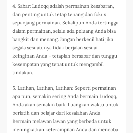
4. Sabar: Ludoqq adalah permainan kesabaran,
dan penting untuk tetap tenang dan fokus
sepanjang permainan. Sekalipun Anda tertinggal
dalam permainan, selalu ada peluang Anda bisa
bangkit dan menang. Jangan berkecil hati jika
segala sesuatunya tidak berjalan sesuai
keinginan Anda – tetaplah bersabar dan tunggu
kesempatan yang tepat untuk mengambil
tindakan.
5. Latihan, Latihan, Latihan: Seperti permainan
apa pun, semakin sering Anda bermain Ludoqq,
Anda akan semakin baik. Luangkan waktu untuk
berlatih dan belajar dari kesalahan Anda.
Bermain melawan lawan yang berbeda untuk
meningkatkan keterampilan Anda dan mencoba