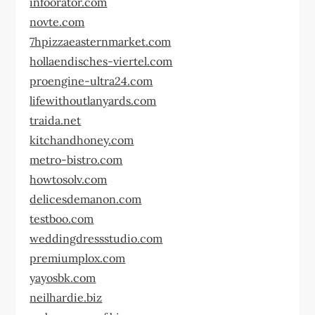
infoorator.com
novte.com
7hpizzaeasternmarket.com
hollaendisches-viertel.com
proengine-ultra24.com
lifewithoutlanyards.com
traida.net
kitchandhoney.com
metro-bistro.com
howtosolv.com
delicesdemanon.com
testboo.com
weddingdressstudio.com
premiumplox.com
yayosbk.com
neilhardie.biz