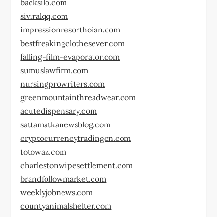
backsilo.com
siviralqq.com
impressionresorthoian.com
bestfreakingclothesever.com
falling-film-evaporator.com
sumuslawfirm.com
nursingprowriters.com
greenmountainthreadwear.com
acutedispensary.com
sattamatkanewsblog.com
cryptocurrencytradingcn.com
totowaz.com
charlestonwipesettlement.com
brandfollowmarket.com
weeklyjobnews.com
countyanimalshelter.com