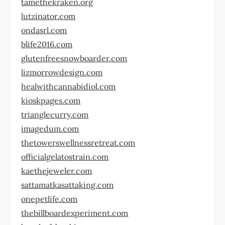
tamethekraken.org
lutzinator.com
ondasrl.com
blife2016.com
glutenfreesnowboarder.com
lizmorrowdesign.com
healwithcannabidiol.com
kioskpages.com
trianglecurry.com
imagedum.com
thetowerswellnessretreat.com
officialgelatostrain.com
kaethejeweler.com
sattamatkasattaking.com
onepetlife.com
thebillboardexperiment.com