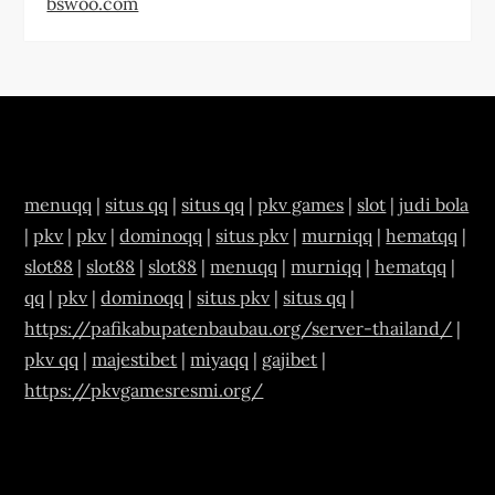
bswoo.com
menuqq
|
situs qq
|
situs qq
|
pkv games
|
slot
|
judi bola
|
pkv
|
pkv
|
dominoqq
|
situs pkv
|
murniqq
|
hematqq
|
slot88
|
slot88
|
slot88
|
menuqq
|
murniqq
|
hematqq
|
qq
|
pkv
|
dominoqq
|
situs pkv
|
situs qq
|
https://pafikabupatenbaubau.org/server-thailand/
|
pkv qq
|
majestibet
|
miyaqq
|
gajibet
|
https://pkvgamesresmi.org/