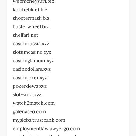
webmoneysurf.biz
kolohebluet.biz
shootermask.biz
busterwheel.biz
shelfari.net
casinorussia.xyz
slotumcasino.xyz
casinoglamour.xyz
casinodollars.xyz
casinojoker.xyz
pokerdewa.xyz
slot-wiki.xyz
watch2match.com
galenaseo.com
myglobaltrustbank.com
employmentlawlawyergo.com