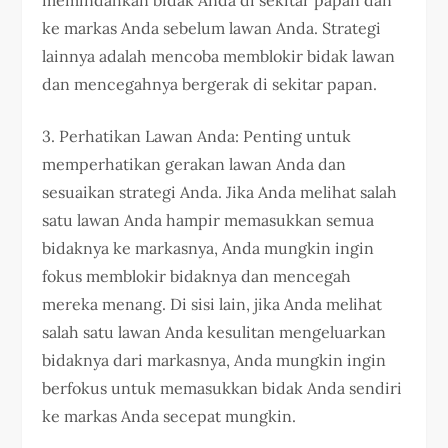
memindahkan bidak Anda di sekitar papan dan
ke markas Anda sebelum lawan Anda. Strategi
lainnya adalah mencoba memblokir bidak lawan
dan mencegahnya bergerak di sekitar papan.
3. Perhatikan Lawan Anda: Penting untuk
memperhatikan gerakan lawan Anda dan
sesuaikan strategi Anda. Jika Anda melihat salah
satu lawan Anda hampir memasukkan semua
bidaknya ke markasnya, Anda mungkin ingin
fokus memblokir bidaknya dan mencegah
mereka menang. Di sisi lain, jika Anda melihat
salah satu lawan Anda kesulitan mengeluarkan
bidaknya dari markasnya, Anda mungkin ingin
berfokus untuk memasukkan bidak Anda sendiri
ke markas Anda secepat mungkin.