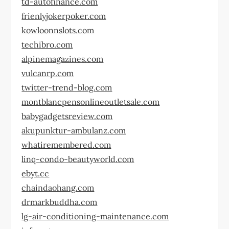
td-autofinance.com
frienlyjokerpoker.com
kowloonnslots.com
techibro.com
alpinemagazines.com
vulcanrp.com
twitter-trend-blog.com
montblancpensonlineoutletsale.com
babygadgetsreview.com
akupunktur-ambulanz.com
whatiremembered.com
linq-condo-beautyworld.com
ebyt.cc
chaindaohang.com
drmarkbuddha.com
lg-air-conditioning-maintenance.com