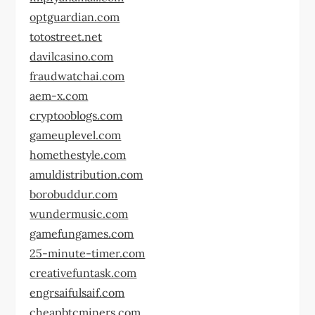
optguardian.com
totostreet.net
davilcasino.com
fraudwatchai.com
aem-x.com
cryptooblogs.com
gameuplevel.com
homethestyle.com
amuldistribution.com
borobuddur.com
wundermusic.com
gamefungames.com
25-minute-timer.com
creativefuntask.com
engrsaifulsaif.com
cheapbtcminers.com