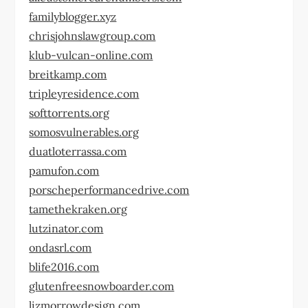
familyblogger.xyz
chrisjohnslawgroup.com
klub-vulcan-online.com
breitkamp.com
tripleyresidence.com
softtorrents.org
somosvulnerables.org
duatloterrassa.com
pamufon.com
porscheperformancedrive.com
tamethekraken.org
lutzinator.com
ondasrl.com
blife2016.com
glutenfreesnowboarder.com
lizmorrowdesign.com