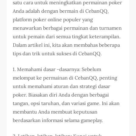
satu cara untuk meningkatkan permainan poker
Anda adalah dengan bermain di CebanQQ,
platform poker online populer yang
menawarkan berbagai permainan dan turnamen
untuk pemain dari semua tingkat keterampilan.
Dalam artikel ini, kita akan membahas beberapa
tips dan trik untuk sukses di CebanQQ.
1. Memahami dasar -dasarnya: Sebelum
melompat ke permainan di CebanQQ, penting
untuk memahami aturan dan strategi dasar
poker. Biasakan diri Anda dengan berbagai
tangan, opsi taruhan, dan variasi game. Ini akan
membantu Anda membuat keputusan
berdasarkan informasi selama gameplay.