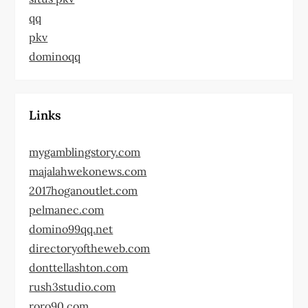
qq
pkv
dominoqq
Links
mygamblingstory.com
majalahwekonews.com
2017hoganoutlet.com
pelmanec.com
domino99qq.net
directoryoftheweb.com
donttellashton.com
rush3studio.com
roro90.com