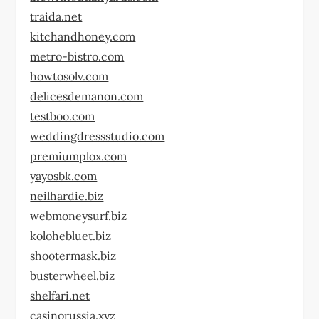
traida.net
kitchandhoney.com
metro-bistro.com
howtosolv.com
delicesdemanon.com
testboo.com
weddingdressstudio.com
premiumplox.com
yayosbk.com
neilhardie.biz
webmoneysurf.biz
kolohebluet.biz
shootermask.biz
busterwheel.biz
shelfari.net
casinorussia.xyz