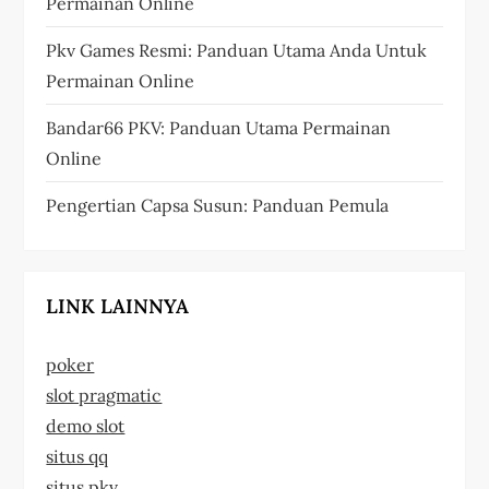
Permainan Online
i
Pkv Games Resmi: Panduan Utama Anda Untuk
o
Permainan Online
n
Bandar66 PKV: Panduan Utama Permainan
Online
Pengertian Capsa Susun: Panduan Pemula
LINK LAINNYA
poker
slot pragmatic
demo slot
situs qq
situs pkv