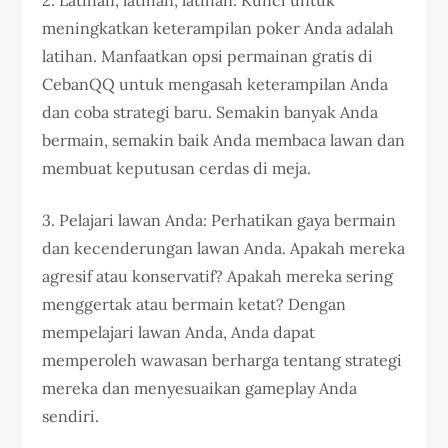
2. Latihan, latihan, latihan: Kunci untuk
meningkatkan keterampilan poker Anda adalah
latihan. Manfaatkan opsi permainan gratis di
CebanQQ untuk mengasah keterampilan Anda
dan coba strategi baru. Semakin banyak Anda
bermain, semakin baik Anda membaca lawan dan
membuat keputusan cerdas di meja.
3. Pelajari lawan Anda: Perhatikan gaya bermain
dan kecenderungan lawan Anda. Apakah mereka
agresif atau konservatif? Apakah mereka sering
menggertak atau bermain ketat? Dengan
mempelajari lawan Anda, Anda dapat
memperoleh wawasan berharga tentang strategi
mereka dan menyesuaikan gameplay Anda
sendiri.