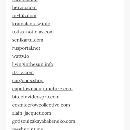
herzio.com
in-hi5.com
krainafantasy.info
todas-noticias.com
senikartu.com
rusportal.net
watty.io
livinginthesun.info
itsriz.com
cargoods.shop
capetownacupuncture.com
bitcoinvideospro.com
cosmiccrowcollective.com
alain-jacquet.com
gotisouizakayabakeneko.com
meshpoint.me