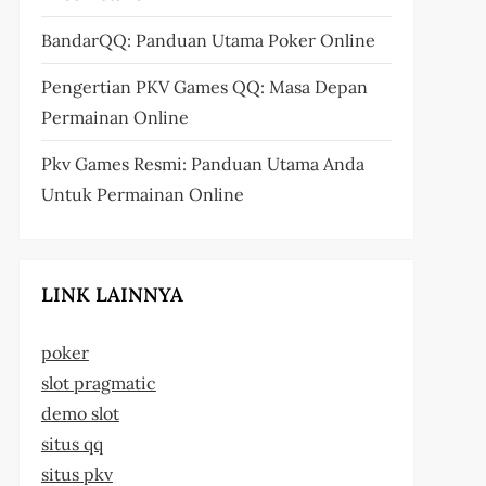
BandarQQ: Panduan Utama Poker Online
Pengertian PKV Games QQ: Masa Depan
Permainan Online
Pkv Games Resmi: Panduan Utama Anda
Untuk Permainan Online
LINK LAINNYA
poker
slot pragmatic
demo slot
situs qq
situs pkv