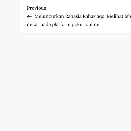
P
Previous
Previous
Post
Meluncurkan Rahasia Rahasiaqq: Melihat leb
o
dekat pada platform poker online
s
t
n
a
v
i
g
a