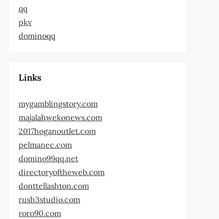
qq
pkv
dominoqq
Links
mygamblingstory.com
majalahwekonews.com
2017hoganoutlet.com
pelmanec.com
domino99qq.net
directoryoftheweb.com
donttellashton.com
rush3studio.com
roro90.com