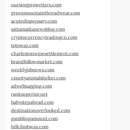
nursingprowriters.com
greenmountainthreadwear.com
acutedispensary.com
sattamatkanewsblog.com
cryptocurrencytradingcn.com
totowaz.com
charlestonwipesettlement.com
brandfollowmarket.com
weeklyjobnews.com
countyanimalshelter.com
adwebtagging.com
ranksuperior.net
babystepahead.com
destinationoverlooked.com
gamblingamount.com
hillclimbwax.com