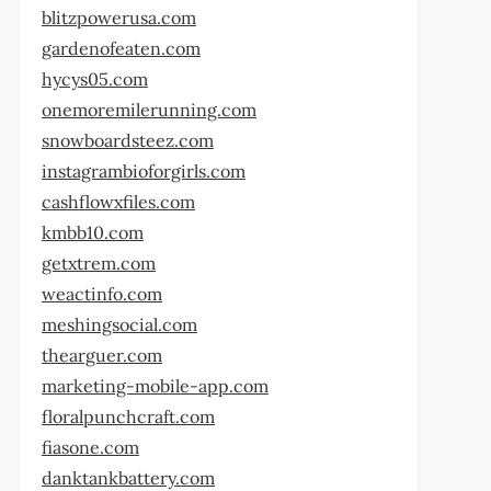
blitzpowerusa.com
gardenofeaten.com
hycys05.com
onemoremilerunning.com
snowboardsteez.com
instagrambioforgirls.com
cashflowxfiles.com
kmbb10.com
getxtrem.com
weactinfo.com
meshingsocial.com
thearguer.com
marketing-mobile-app.com
floralpunchcraft.com
fiasone.com
danktankbattery.com