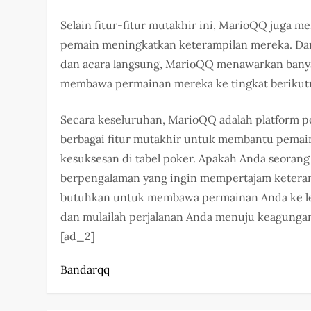
Selain fitur-fitur mutakhir ini, MarioQQ juga
pemain meningkatkan keterampilan mereka. Dari 
dan acara langsung, MarioQQ menawarkan ban
membawa permainan mereka ke tingkat berikut
Secara keseluruhan, MarioQQ adalah platform p
berbagai fitur mutakhir untuk membantu pema
kesuksesan di tabel poker. Apakah Anda seorang 
berpengalaman yang ingin mempertajam ketera
butuhkan untuk membawa permainan Anda ke lev
dan mulailah perjalanan Anda menuju keagunga
[ad_2]
Bandarqq