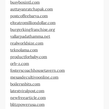
busyboxintl.com
auttayanratchapak.com
postcoffeebarva.com
elteatromilliondollar.com
burgerkingfranchise.org
vallarpadathamma.net
realworldsize.com
teknolama.com
productforbaby.com
orb-z.com
fosterscoachhousetavern.com
mesasdecultivoonline.com
boilersnbits.com
latestviralpost.com
newfreearticle.com
blitzpowerusa.com