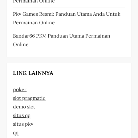
Permainan Online
Pkv Games Resmi: Panduan Utama Anda Untuk
Permainan Online
Bandar66 PKV: Panduan Utama Permainan
Online
LINK LAINNYA
poker
slot pragmatic
demo slot
situs qq
situs pkv
qq