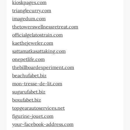
kioskpages.com
trianglecurry.com
imagedum.com
thetowerswellnessretreat.com
officialgelatostrain.com
kaethejeweler.com
sattamatkasattaking.com
onepetlife.com
thebillboardexperiment.com
beachufabet.biz
mon-tresse-de-lit.com
sugarufabet.biz
boxufabet.biz
topgearautoservices.net
figurine-jouet.com
your-facebook-address.com