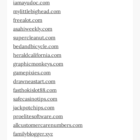
iamayudoc.com
mylittlebighead.com
freealot.com
asahiweekly.com
supercleanut.com
bedandbicycle.com
heraldcalifornia.com
graphicmonkeys.com
gamepixies.com
drawneastart.com
fasthokislot88.com
safecasinotips.com
jackpotchips.com
proelitesoftware.com
allcustomercarenumbers.com
familyblogger.xyz