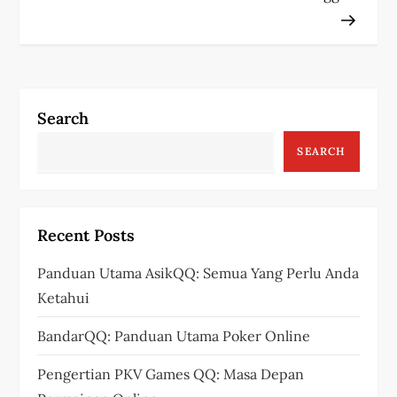
n
a
v
Search
i
SEARCH
g
a
Recent Posts
t
Panduan Utama AsikQQ: Semua Yang Perlu Anda
i
Ketahui
o
BandarQQ: Panduan Utama Poker Online
n
Pengertian PKV Games QQ: Masa Depan