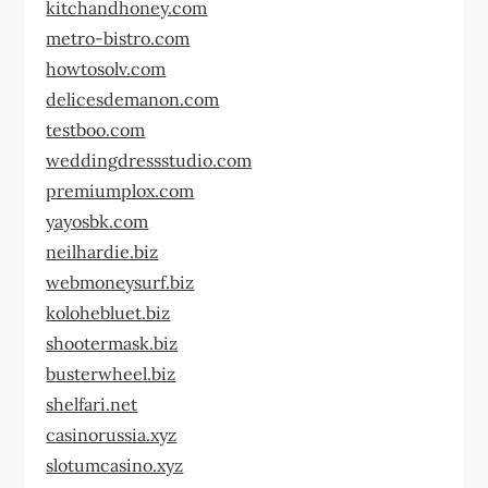
kitchandhoney.com
metro-bistro.com
howtosolv.com
delicesdemanon.com
testboo.com
weddingdressstudio.com
premiumplox.com
yayosbk.com
neilhardie.biz
webmoneysurf.biz
kolohebluet.biz
shootermask.biz
busterwheel.biz
shelfari.net
casinorussia.xyz
slotumcasino.xyz