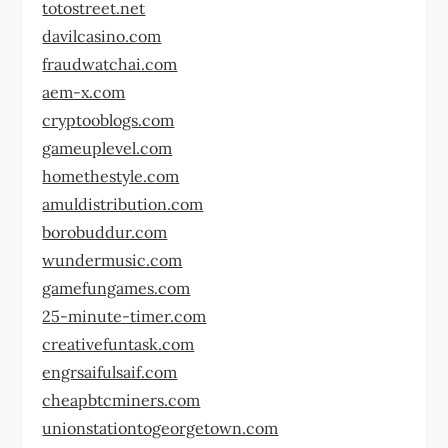
totostreet.net
davilcasino.com
fraudwatchai.com
aem-x.com
cryptooblogs.com
gameuplevel.com
homethestyle.com
amuldistribution.com
borobuddur.com
wundermusic.com
gamefungames.com
25-minute-timer.com
creativefuntask.com
engrsaifulsaif.com
cheapbtcminers.com
unionstationtogeorgetown.com