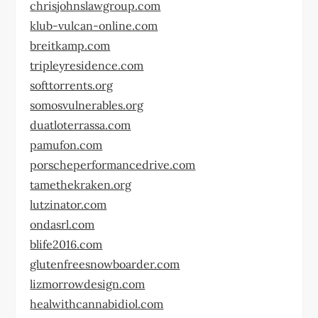
chrisjohnslawgroup.com
klub-vulcan-online.com
breitkamp.com
tripleyresidence.com
softtorrents.org
somosvulnerables.org
duatloterrassa.com
pamufon.com
porscheperformancedrive.com
tamethekraken.org
lutzinator.com
ondasrl.com
blife2016.com
glutenfreesnowboarder.com
lizmorrowdesign.com
healwithcannabidiol.com