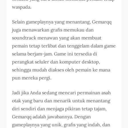
waspada.
Selain gameplaynya yang menantang, Gemarqq
juga menawarkan grafis memukau dan
soundtrack menawan yang akan membuat
pemain tetap terlibat dan tenggelam dalam game
selama berjam-jam. Game ini tersedia di
perangkat seluler dan komputer desktop,
sehingga mudah diakses oleh pemain ke mana
pun mereka pergi.
Jadi jika Anda sedang mencari permainan asah
otak yang baru dan menarik untuk menantang
diri sendiri dan menjaga pikiran tetap tajam,
Gemarqq adalah jawabannya. Dengan
gameplaynya yang unik, grafis yang indah, dan