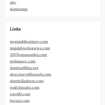
pkv
dominoqq
Links
mygamblingstory.com
majalahwekonews.com
2017hoganoutlet.com
pelmanec.com
domino99qq.net
directoryoftheweb.com
donttellashton.com
rush3studio.com
roro90.com
herzio.com