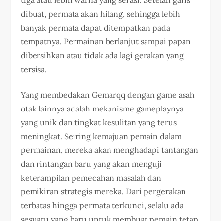
tiga atau lebih warna yang serasi. Setelah garis
dibuat, permata akan hilang, sehingga lebih
banyak permata dapat ditempatkan pada
tempatnya. Permainan berlanjut sampai papan
dibersihkan atau tidak ada lagi gerakan yang
tersisa.
Yang membedakan Gemarqq dengan game asah
otak lainnya adalah mekanisme gameplaynya
yang unik dan tingkat kesulitan yang terus
meningkat. Seiring kemajuan pemain dalam
permainan, mereka akan menghadapi tantangan
dan rintangan baru yang akan menguji
keterampilan pemecahan masalah dan
pemikiran strategis mereka. Dari pergerakan
terbatas hingga permata terkunci, selalu ada
sesuatu yang baru untuk membuat pemain tetap