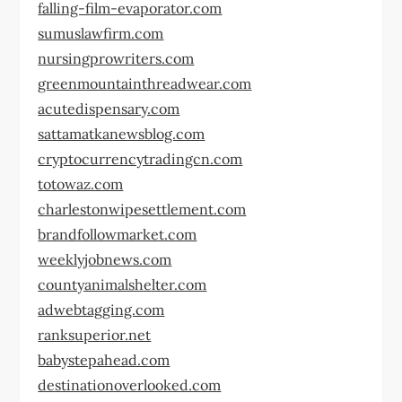
falling-film-evaporator.com
sumuslawfirm.com
nursingprowriters.com
greenmountainthreadwear.com
acutedispensary.com
sattamatkanewsblog.com
cryptocurrencytradingcn.com
totowaz.com
charlestonwipesettlement.com
brandfollowmarket.com
weeklyjobnews.com
countyanimalshelter.com
adwebtagging.com
ranksuperior.net
babystepahead.com
destinationoverlooked.com