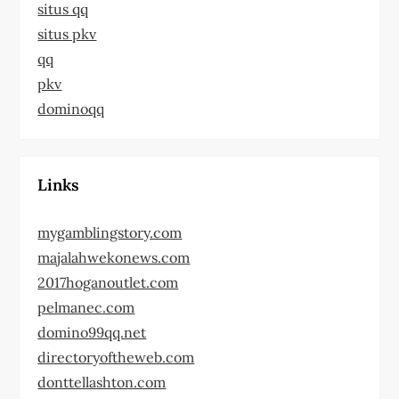
situs qq
situs pkv
qq
pkv
dominoqq
Links
mygamblingstory.com
majalahwekonews.com
2017hoganoutlet.com
pelmanec.com
domino99qq.net
directoryoftheweb.com
donttellashton.com