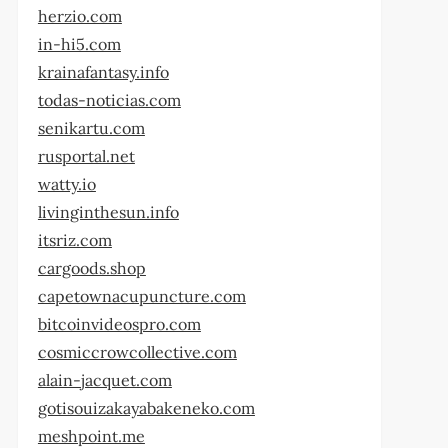
herzio.com
in-hi5.com
krainafantasy.info
todas-noticias.com
senikartu.com
rusportal.net
t
watty.io
t
livinginthesun.info
itsriz.com
cargoods.shop
capetownacupuncture.com
bitcoinvideospro.com
cosmiccrowcollective.com
alain-jacquet.com
gotisouizakayabakeneko.com
meshpoint.me