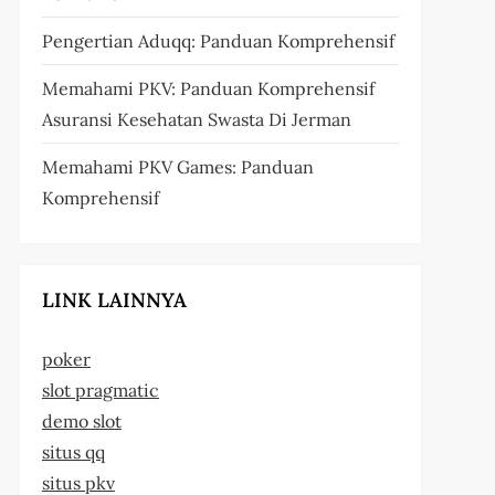
Pengertian Aduqq: Panduan Komprehensif
Memahami PKV: Panduan Komprehensif
Asuransi Kesehatan Swasta Di Jerman
Memahami PKV Games: Panduan
Komprehensif
LINK LAINNYA
poker
slot pragmatic
demo slot
situs qq
situs pkv