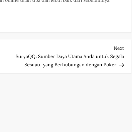
online telah tiba dan lebih baik dari sebelumnya.
Nex
Next
Pos
SuryaQQ: Sumber Daya Utama Anda untuk Segala
Sesuatu yang Berhubungan dengan Poker