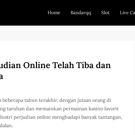
Home
Bandarqq
Slot
Live C
 Menjadi Pilihan Utama Penjudi
ot, dan pkv games terbaik, terpercaya deposit ovo, dana, pulsa, linkaja,
dian Online Telah Tiba dan
a
 beberapa tahun terakhir, dengan jutaan orang di
ang taruhan dan memainkan permainan kasino favorit
ndustri perjudian online menghadapi banyak tantangan,
dalan.