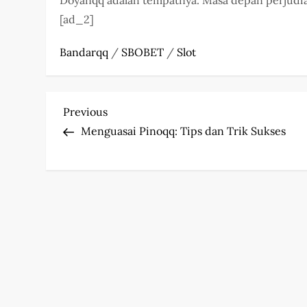
Doyanqq adalah tempatnya. Masa depan perjudian 
[ad_2]
Bandarqq
/
SBOBET
/
Slot
P
Previous
Previous
Post
Menguasai Pinoqq: Tips dan Trik Sukses
o
s
t
n
a
v