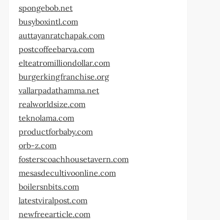
spongebob.net
busyboxintl.com
auttayanratchapak.com
postcoffeebarva.com
elteatromilliondollar.com
burgerkingfranchise.org
vallarpadathamma.net
realworldsize.com
teknolama.com
productforbaby.com
orb-z.com
fosterscoachhousetavern.com
mesasdecultivoonline.com
boilersnbits.com
latestviralpost.com
newfreearticle.com