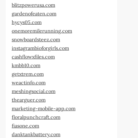
blitzpowerusa.com
gardenofeaten.com
hycys05.com
onemoremilerunning.com
snowboardsteez.com
instagrambioforgirls.com
cashflowxfiles.com
kmbb10.com
getxtrem.com
weactinfo.com
meshingsocial.com
thearguer.com
marketing-mobile-app.com
floralpunchcraft.com
fiasone.com
danktankbattery.com