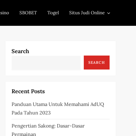
asino
SBOBET
Togel
Situs Judi Online
 dan gopay.
Search
SEARCH
Recent Posts
Panduan Utama Untuk Memahami AdUQ
Pada Tahun 2023
Pengertian Sakong: Dasar-Dasar
Permainan