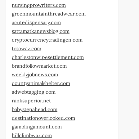
nursingprowriters.com
greenmountainthreadwear.com
acutedispensary.com
sattamatkanewsblog.com
cryptocurrencytradingcn.com
totowaz.com
charlestonwipesettlement.com
brandfollowmarket.com
weeklyjobnews.com
countyanimalshelter.com
adwebtagging.com
ranksuperior.net
babystepahead.com
destinationoverlooked.com
gamblingamount.com
hillclimbwax.com