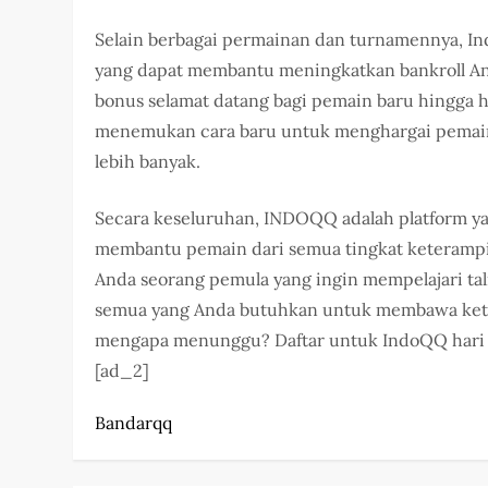
Selain berbagai permainan dan turnamennya, I
yang dapat membantu meningkatkan bankroll An
bonus selamat datang bagi pemain baru hingga h
menemukan cara baru untuk menghargai pemai
lebih banyak.
Secara keseluruhan, INDOQQ adalah platform y
membantu pemain dari semua tingkat keteramp
Anda seorang pemula yang ingin mempelajari tal
semua yang Anda butuhkan untuk membawa keter
mengapa menunggu? Daftar untuk IndoQQ hari 
[ad_2]
Bandarqq