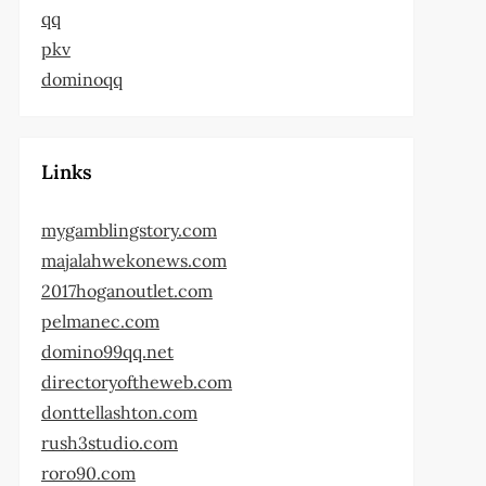
qq
pkv
dominoqq
Links
mygamblingstory.com
majalahwekonews.com
2017hoganoutlet.com
pelmanec.com
domino99qq.net
directoryoftheweb.com
donttellashton.com
rush3studio.com
roro90.com