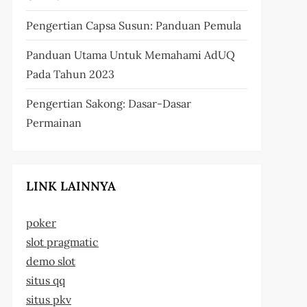
Pengertian Capsa Susun: Panduan Pemula
Panduan Utama Untuk Memahami AdUQ
Pada Tahun 2023
Pengertian Sakong: Dasar-Dasar
Permainan
LINK LAINNYA
poker
slot pragmatic
demo slot
situs qq
situs pkv