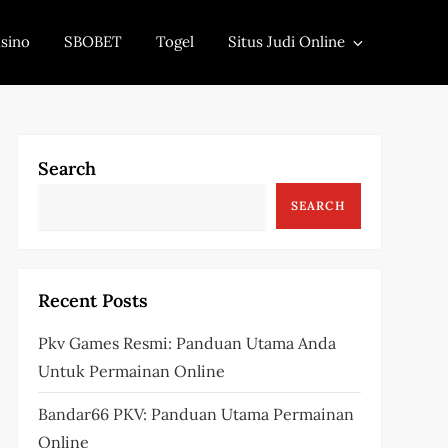
asino
SBOBET
Togel
Situs Judi Online
 dan gopay.
Search
SEARCH
Recent Posts
Pkv Games Resmi: Panduan Utama Anda
Untuk Permainan Online
Bandar66 PKV: Panduan Utama Permainan
Online