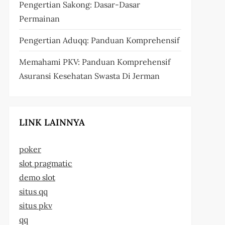
Pengertian Sakong: Dasar-Dasar
Permainan
Pengertian Aduqq: Panduan Komprehensif
Memahami PKV: Panduan Komprehensif
Asuransi Kesehatan Swasta Di Jerman
LINK LAINNYA
poker
slot pragmatic
demo slot
situs qq
situs pkv
qq