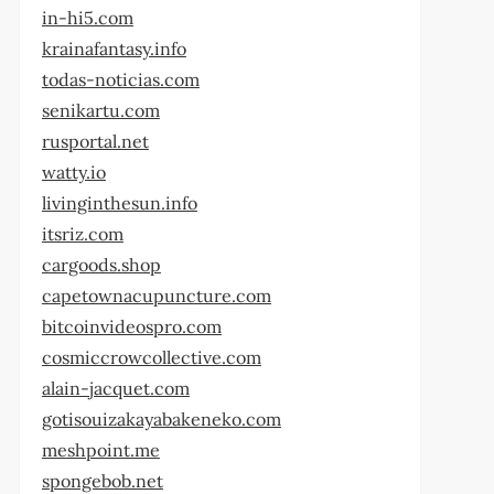
in-hi5.com
krainafantasy.info
todas-noticias.com
senikartu.com
rusportal.net
watty.io
livinginthesun.info
itsriz.com
cargoods.shop
capetownacupuncture.com
bitcoinvideospro.com
cosmiccrowcollective.com
alain-jacquet.com
gotisouizakayabakeneko.com
meshpoint.me
spongebob.net