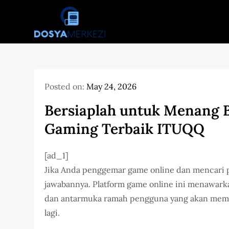
Skip
to
Alasan Pkv Games
Situs – situs judi casino online, sl
content
Posted on:
May 24, 2026
Bersiaplah untuk Menang 
Gaming Terbaik ITUQQ
[ad_1]
Jika Anda penggemar game online dan mencari 
jawabannya. Platform game online ini menawar
dan antarmuka ramah pengguna yang akan memb
lagi.