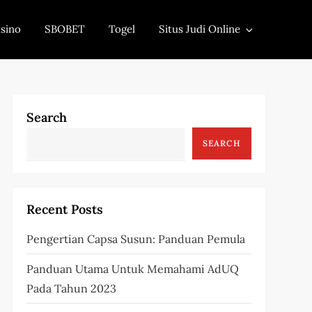
asino
SBOBET
Togel
Situs Judi Online
 dan gopay.
Search
SEARCH
Recent Posts
Pengertian Capsa Susun: Panduan Pemula
Panduan Utama Untuk Memahami AdUQ
Pada Tahun 2023