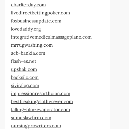
charlie-day.com
livedirectbettingpoker.com
foxbusinessupdate.com
lovedaddy.org
integrativemedicalmassageplano.com
mrrugwashing.com
acb-bankia.com
flash-es.net
upshak.com
backsilo.com
siviralqq.com
impressionresorthoian.com
bestfreakingclothesever.com
falling-film-evaporator.com
sumuslawfirm.com
nursingprowriters.com