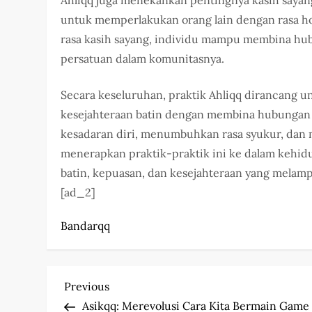
Ahliqq juga menekankan pentingnya kasih sayang
untuk memperlakukan orang lain dengan rasa 
rasa kasih sayang, individu mampu membina hub
persatuan dalam komunitasnya.
Secara keseluruhan, praktik Ahliqq dirancang
kesejahteraan batin dengan membina hubungan y
kesadaran diri, menumbuhkan rasa syukur, dan 
menerapkan praktik-praktik ini ke dalam kehid
batin, kepuasan, dan kesejahteraan yang melampa
[ad_2]
Bandarqq
P
Previous
Previous
Post
Asikqq: Merevolusi Cara Kita Bermain Game