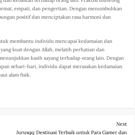
 dan kebaikan terhadap orang lain. Praktisi didorong
hormat, empati, dan pengertian. Dengan menumbuhkan
ungan positif dan menciptakan rasa harmoni dan
 untuk membantu individu mencapai kedamaian dan
ang kuat dengan Allah, melatih perhatian dan
menunjukkan kasih sayang terhadap orang lain. Dengan
upan sehari-hari, individu dapat merasakan kedamaian
ui alam fisik.
Nex
Next
Pos
Jurusqq: Destinasi Terbaik untuk Para Gamer dan