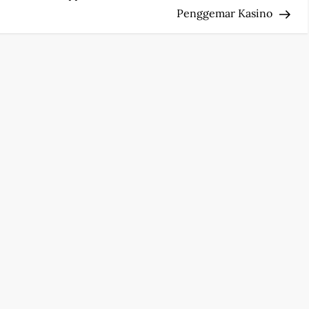
Penggemar Kasino