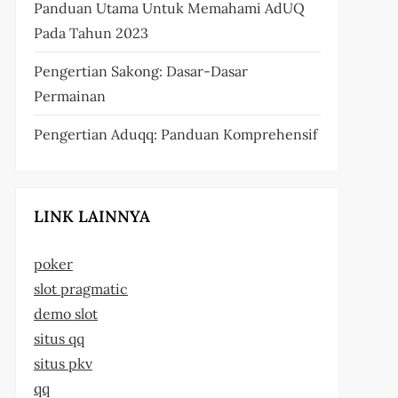
Panduan Utama Untuk Memahami AdUQ
Pada Tahun 2023
Pengertian Sakong: Dasar-Dasar
Permainan
Pengertian Aduqq: Panduan Komprehensif
LINK LAINNYA
poker
slot pragmatic
demo slot
situs qq
situs pkv
qq