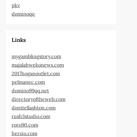
pkv
dominoqq
Links
mygamblingstory.com
majalahwekonews.com
2017hoganoutlet.com
pelmanec.com
domino99qq.net
directoryoftheweb.com
donttellashton.com
rush3studio.com
roro90.com
t
herzio.com
t