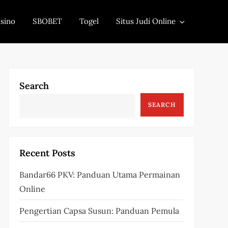
asino
SBOBET
Togel
Situs Judi Online
 dan gopay.
Search
SEARCH
Recent Posts
Bandar66 PKV: Panduan Utama Permainan
Online
Pengertian Capsa Susun: Panduan Pemula