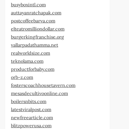
busyboxintl.com
auttayanratchapak.com
postcoffeebarva.com
elteatromilliondollar.com
burgerkingfranchise.org
vallarpadathamma.net
realworldsize.com
teknolama.com
productforbaby.com
orb-z.com
fosterscoachhousetavern.com
mesasdecultivoonline.com
boilersnbits.com
latestviralpost.com
newfreearticle.com
blitzpowerusa.com