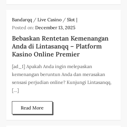
Bandarqq
/
Live Casino
/
Slot
Posted on:
December 13, 2025
Bebaskan Rentetan Kemenangan
Anda di Lintasanqq – Platform
Kasino Online Premier
[ad_1] Apakah Anda ingin melepaskan
kemenangan beruntun Anda dan merasakan
sensasi perjudian online? Kunjungi Lintasanqq,
[…]
Read More