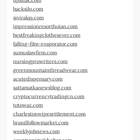
upshak.com
backsilo.com
siviralqq.com
impressionresorthoian.com
bestfreakingclothesever.com
falling-film-evaporator.com
sumuslawfirm.com
nursingprowriters.com
greenmountainthreadwear.com
acutedispensary.com
sattamatkanewsblog.com
cryptocurrencytradingcn.com
totowaz.com
charlestonwipesettlement.com
brandfollowmarket.com
weeklyjobnews.com