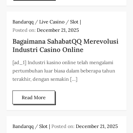
Bandarqq
/
Live Casino
/
Slot
Posted on:
December 21, 2025
Bagaimana SahabatQQ Merevolusi
Industri Casino Online
[ad_1] Industri kasino online telah mengalami
pertumbuhan luar biasa dalam beberapa tahun
terakhir, dengan semakin […]
Read More
Bandarqq
/
Slot
Posted on:
December 21, 2025