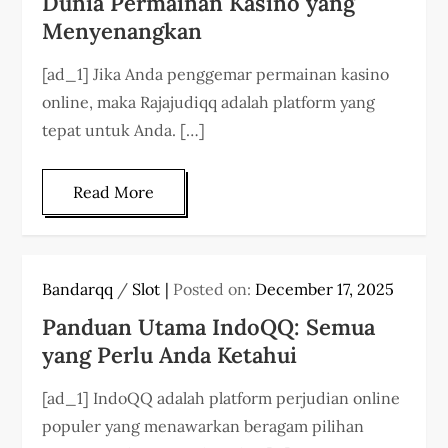
Dunia Permainan Kasino yang
Menyenangkan
[ad_1] Jika Anda penggemar permainan kasino
online, maka Rajajudiqq adalah platform yang
tepat untuk Anda. […]
Read More
Bandarqq
/
Slot
Posted on:
December 17, 2025
Panduan Utama IndoQQ: Semua
yang Perlu Anda Ketahui
[ad_1] IndoQQ adalah platform perjudian online
populer yang menawarkan beragam pilihan