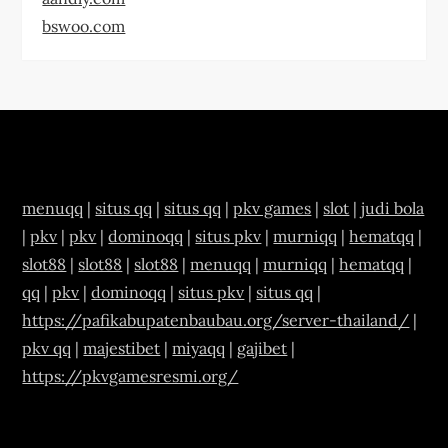
bswoo.com
menuqq
|
situs qq
|
situs qq
|
pkv games
|
slot
|
judi bola
|
pkv
|
pkv
|
dominoqq
|
situs pkv
|
murniqq
|
hematqq
|
slot88
|
slot88
|
slot88
|
menuqq
|
murniqq
|
hematqq
|
qq
|
pkv
|
dominoqq
|
situs pkv
|
situs qq
|
https://pafikabupatenbaubau.org/server-thailand/
|
pkv qq
|
majestibet
|
miyaqq
|
gajibet
|
https://pkvgamesresmi.org/