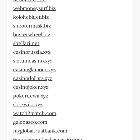
webmoneysurf.biz
kolohebluet.biz
shootermask.biz
busterwheel.biz
shelfari.net
casinorussia.xyz
slotumcasino.xyz
casinoglamour.xyz
casinodollars.xyz
casinojoker.xyz
pokerdewa.xyz
slot-wiki.xyz
watch2match.com
galenaseo.com
myglobaltrustbank.com
employmentlawlawyergo.com