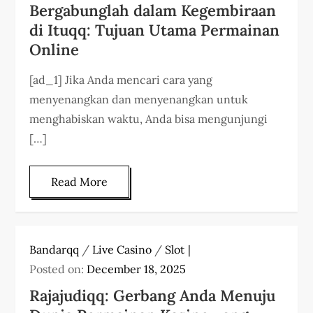
Bergabunglah dalam Kegembiraan
di Ituqq: Tujuan Utama Permainan
Online
[ad_1] Jika Anda mencari cara yang
menyenangkan dan menyenangkan untuk
menghabiskan waktu, Anda bisa mengunjungi
[…]
Read More
Bandarqq
/
Live Casino
/
Slot
Posted on:
December 18, 2025
Rajajudiqq: Gerbang Anda Menuju