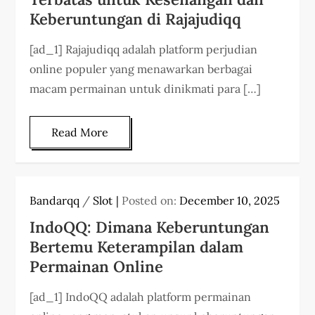
Keberuntungan di Rajajudiqq
[ad_1] Rajajudiqq adalah platform perjudian
online populer yang menawarkan berbagai
macam permainan untuk dinikmati para […]
Read More
Bandarqq
/
Slot
Posted on:
December 10, 2025
IndoQQ: Dimana Keberuntungan
Bertemu Keterampilan dalam
Permainan Online
[ad_1] IndoQQ adalah platform permainan