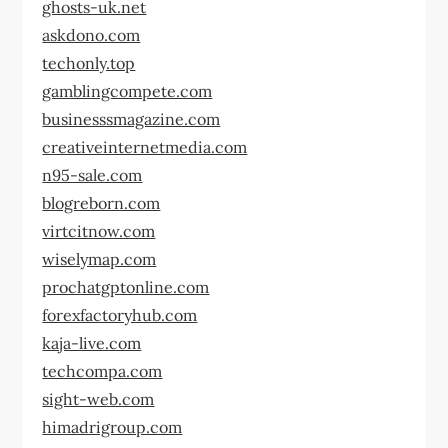
ghosts-uk.net
askdono.com
techonly.top
gamblingcompete.com
businesssmagazine.com
creativeinternetmedia.com
n95-sale.com
blogreborn.com
virtcitnow.com
wiselymap.com
prochatgptonline.com
forexfactoryhub.com
kaja-live.com
techcompa.com
sight-web.com
himadrigroup.com