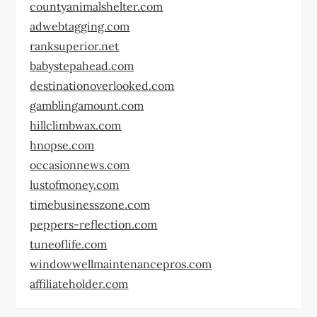
countyanimalshelter.com
adwebtagging.com
ranksuperior.net
babystepahead.com
destinationoverlooked.com
gamblingamount.com
hillclimbwax.com
hnopse.com
occasionnews.com
lustofmoney.com
timebusinesszone.com
peppers-reflection.com
tuneoflife.com
windowwellmaintenancepros.com
affiliateholder.com