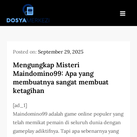
Skip
to
Alasan Pkv Games
Situs – situs judi casino online, slot, dan
content
Menjadi Pilihan
pkv games terbaik, terpercaya deposit
ovo, dana, pulsa, linkaja, dan gopay.
Utama Penjudi
Posted on:
September 29, 2025
Mengungkap Misteri
Maindomino99: Apa yang
membuatnya sangat membuat
ketagihan
[ad_1]
Maindomino99 adalah game online populer yang
telah memikat pemain di seluruh dunia dengan
gameplay adiktifnya. Tapi apa sebenarnya yang