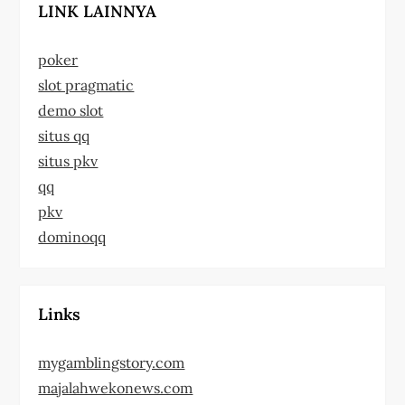
LINK LAINNYA
poker
slot pragmatic
demo slot
situs qq
situs pkv
qq
pkv
dominoqq
Links
mygamblingstory.com
majalahwekonews.com