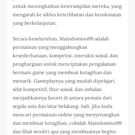
untuk meningkatkan keterampilan mereka, yang
mengarah ke siklus keterlibatan dan kenikmatan
yang berkelanjutan.
Secara keseluruhan, Maindomino99 adalah
permainan yang menggabungkan
kesederhanaan, kompetisi, interaksi sosial, dan
penghargaan untuk menciptakan pengalaman
bermain game yang membuat ketagihan dan
menarik. Gameplaynya yang mudah dipelajari,
sifat kompetitif, fitur sosial, dan imbalan
menjadikannya favorit di antara pemain dari
segala usia dan latar belakang. Jadi, jika Anda
mencari permainan online yang menyenangkan
dan membuat ketagihan, cobalah Maindomino99
dan lihat sendiri apa yang membuatnya begitu