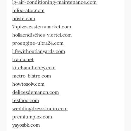
lg-air-conditioning-maintenance.com
infoorator.com
novte.com
7hpizzaeasternmarket.com
hollaendisches-viertel.com
proengine-ultra24.com
lifewithoutlanyards.com
traida.net
kitchandhoney.com
metro-bistro.com
howtosolv.com
delicesdemanon.com
testboo.com
weddingdressstudio.com
premiumplox.com
yayosbk.com