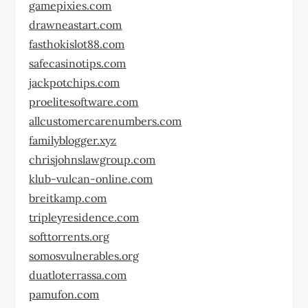
gamepixies.com
drawneastart.com
fasthokislot88.com
safecasinotips.com
jackpotchips.com
proelitesoftware.com
allcustomercarenumbers.com
familyblogger.xyz
chrisjohnslawgroup.com
klub-vulcan-online.com
breitkamp.com
tripleyresidence.com
softtorrents.org
somosvulnerables.org
duatloterrassa.com
pamufon.com