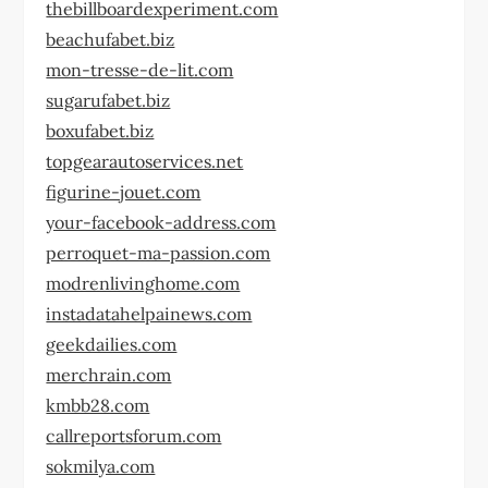
thebillboardexperiment.com
beachufabet.biz
mon-tresse-de-lit.com
sugarufabet.biz
boxufabet.biz
topgearautoservices.net
figurine-jouet.com
your-facebook-address.com
perroquet-ma-passion.com
modrenlivinghome.com
instadatahelpainews.com
geekdailies.com
merchrain.com
kmbb28.com
callreportsforum.com
sokmilya.com