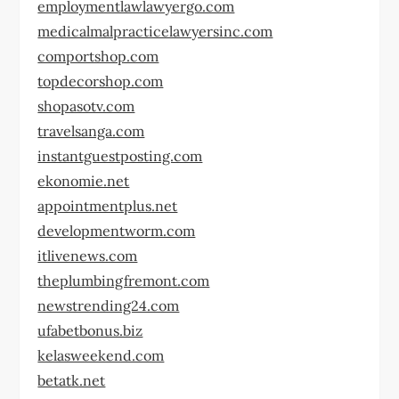
employmentlawlawyergo.com
medicalmalpracticelawyersinc.com
comportshop.com
topdecorshop.com
shopasotv.com
travelsanga.com
instantguestposting.com
ekonomie.net
appointmentplus.net
developmentworm.com
itlivenews.com
theplumbingfremont.com
newstrending24.com
ufabetbonus.biz
kelasweekend.com
betatk.net