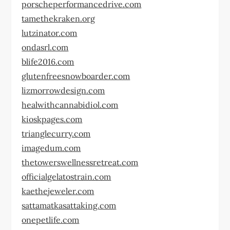
porscheperformancedrive.com
tamethekraken.org
lutzinator.com
ondasrl.com
blife2016.com
glutenfreesnowboarder.com
lizmorrowdesign.com
healwithcannabidiol.com
kioskpages.com
trianglecurry.com
imagedum.com
thetowerswellnessretreat.com
officialgelatostrain.com
kaethejeweler.com
sattamatkasattaking.com
onepetlife.com