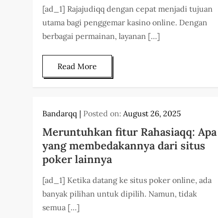
[ad_1] Rajajudiqq dengan cepat menjadi tujuan
utama bagi penggemar kasino online. Dengan
berbagai permainan, layanan […]
Read More
Bandarqq
Posted on:
August 26, 2025
Meruntuhkan fitur Rahasiaqq: Apa
yang membedakannya dari situs
poker lainnya
[ad_1] Ketika datang ke situs poker online, ada
banyak pilihan untuk dipilih. Namun, tidak
semua […]