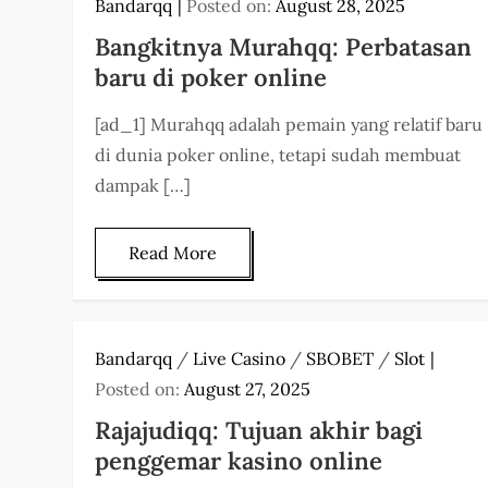
Bandarqq
Posted on:
August 28, 2025
Bangkitnya Murahqq: Perbatasan
baru di poker online
[ad_1] Murahqq adalah pemain yang relatif baru
di dunia poker online, tetapi sudah membuat
dampak […]
Read More
Bandarqq
/
Live Casino
/
SBOBET
/
Slot
Posted on:
August 27, 2025
Rajajudiqq: Tujuan akhir bagi
penggemar kasino online