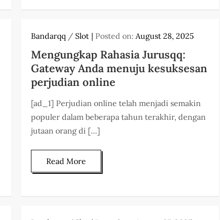
Bandarqq
/
Slot
Posted on:
August 28, 2025
Mengungkap Rahasia Jurusqq:
Gateway Anda menuju kesuksesan
perjudian online
[ad_1] Perjudian online telah menjadi semakin
populer dalam beberapa tahun terakhir, dengan
jutaan orang di […]
Read More