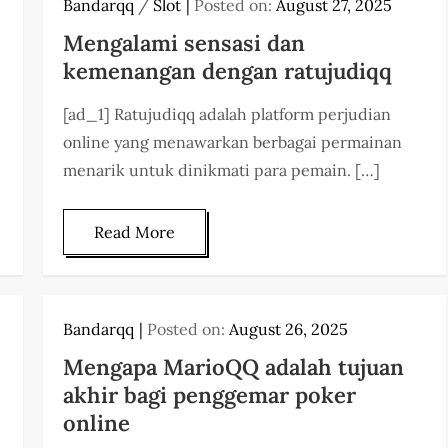
Bandarqq
/
Slot
Posted on:
August 27, 2025
Mengalami sensasi dan
kemenangan dengan ratujudiqq
[ad_1] Ratujudiqq adalah platform perjudian
online yang menawarkan berbagai permainan
menarik untuk dinikmati para pemain. […]
Read More
Bandarqq
Posted on:
August 26, 2025
Mengapa MarioQQ adalah tujuan
akhir bagi penggemar poker
online