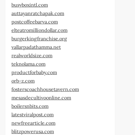
busyboxintl.com
auttayanratchapak.com
postcoffeebarva.com
elteatromilliondollar.com
burgerkingfranchise.org
vallarpadathamma.net
realworldsize.com
teknolama.com
productforbaby.com
orb-z.com
fosterscoachhousetavern.com
mesasdecultivoonline.com
boilersnbits.com
latestviralpost.com
newfreearticle.com
blitzpowerusa.com