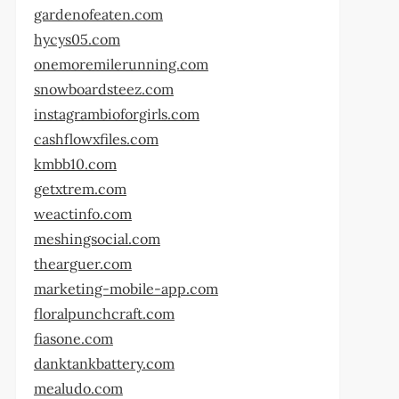
gardenofeaten.com
hycys05.com
onemoremilerunning.com
snowboardsteez.com
instagrambioforgirls.com
cashflowxfiles.com
kmbb10.com
getxtrem.com
weactinfo.com
meshingsocial.com
thearguer.com
marketing-mobile-app.com
floralpunchcraft.com
fiasone.com
danktankbattery.com
mealudo.com