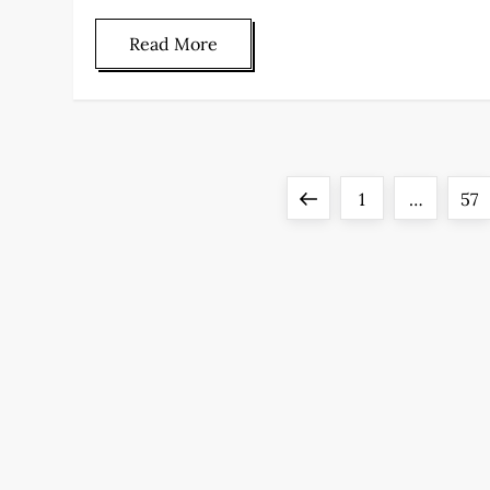
Read More
P
Previous
Page
Pag
1
…
57
o
page
s
t
s
n
a