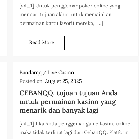
[ad_1] Untuk penggemar poker online yang
mencari tujuan akhir untuk memainkan
permainan kartu favorit mereka, […]
Read More
Bandarqq
/
Live Casino
Posted on:
August 25, 2025
CEBANQQ: tujuan tujuan Anda
untuk permainan kasino yang
menarik dan banyak lagi
[ad_1] Jika Anda penggemar game kasino online,
maka tidak terlihat lagi dari CebanQQ. Platform